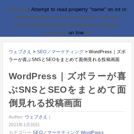
Warning
: Attempt to read property "name" on int in
/home/websae/websae.net/public_html/wp-
content/plugins/order-categories/category-
order.php
on line
88
ウェブさえ
>
SEO／マーケティング
>
WordPress｜ズボ
ラーが喜ぶSNSとSEOをまとめて面倒見れる投稿画面
WordPress｜ズボラーが喜
ぶSNSとSEOをまとめて面
倒見れる投稿画面
Author:
ウェブさえ
|
2021年1月30日
カテゴリー
SEO／マーケティング
WordPress